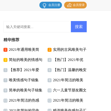
会员注册
会员登录
精华推荐
2021年通用唯美简
实用的古风唯美句子
1
2
简短的唯美的情感句
【热门】2021年优
短句子锦集69条
摘录58条
3
4
【推荐】2021年爱
【热门】温馨的晚安
子集合100条
美的早安朋友圈问候语
5
6
唯美情感句子锦集
2021年简洁的唯美
情唯美句子46句
心语朋友圈摘录74句
7
46句
8
简单的唯美句子锦集
六一儿童节朋友圈文
30条
简短句子摘录30句
9
10
2021年简洁的伤感
2021年简洁的唯美
60句
案
11
12
2021年简短的悲伤
精选唯美伤感句子汇
唯美句子集锦84条
伤感句子锦集95句
13
14