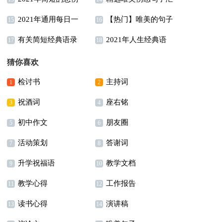
2021年通用每日一
【热门】唯美的句子
唯美句子合集66条
总59条
15
16
有关简短经典语录
2021年人生经典语
句早安朋友圈问候语汇
集锦59句
17
18
45句
录摘录90条
编41条
猜你喜欢
检讨书
主持词
1
2
祝酒词
座右铭
3
4
初中作文
朋友圈
5
6
活动策划
答谢词
7
8
升学祝福语
教学文档
9
10
教学心得
工作报告
11
12
读书心得
演讲稿
13
14