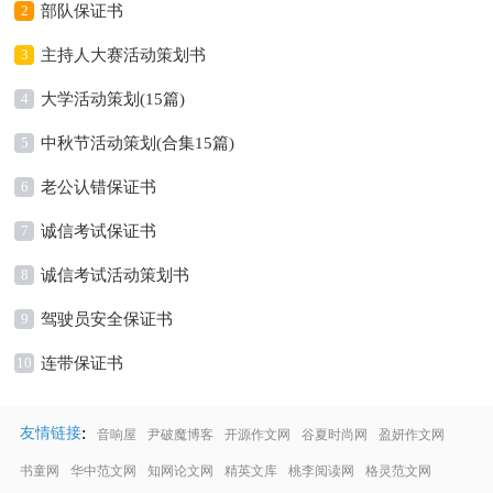
2
部队保证书
3
主持人大赛活动策划书
4
大学活动策划(15篇)
5
中秋节活动策划(合集15篇)
6
老公认错保证书
7
诚信考试保证书
8
诚信考试活动策划书
9
驾驶员安全保证书
10
连带保证书
:
友情链接
音响屋
尹破魔博客
开源作文网
谷夏时尚网
盈妍作文网
书童网
华中范文网
知网论文网
精英文库
桃李阅读网
格灵范文网