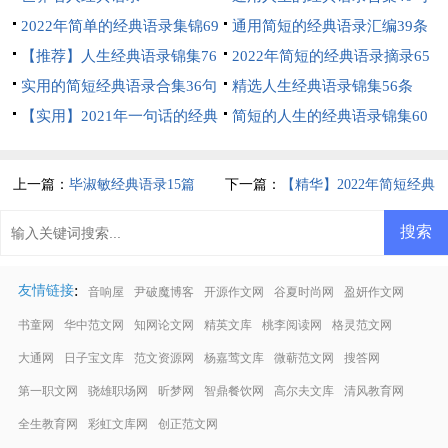
2022年简单的经典语录集锦69
通用简短的经典语录汇编39条
句
【推荐】人生经典语录锦集76
2022年简短的经典语录摘录65
句
实用的简短经典语录合集36句
句
精选人生经典语录锦集56条
【实用】2021年一句话的经典
简短的人生的经典语录锦集60
语录集锦90条
条
上一篇：
毕淑敏经典语录15篇
下一篇：
【精华】2022年简短经典
语录90句
:
友情链接
音响屋
尹破魔博客
开源作文网
谷夏时尚网
盈妍作文网
书童网
华中范文网
知网论文网
精英文库
桃李阅读网
格灵范文网
大通网
日子宝文库
范文资源网
杨嘉莺文库
微蕲范文网
搜答网
第一职文网
骁雄职场网
昕梦网
智鼎餐饮网
高尔夫文库
清风教育网
全生教育网
彩虹文库网
创正范文网