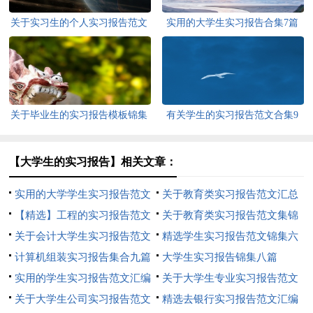
关于实习生的个人实习报告范文
实用的大学生实习报告合集7篇
集锦9篇
关于毕业生的实习报告模板锦集
有关学生的实习报告范文合集9
7篇
篇
【大学生的实习报告】相关文章：
实用的大学学生实习报告范文
关于教育类实习报告范文汇总
合集八篇
【精选】工程的实习报告范文
10篇
关于教育类实习报告范文集锦
锦集5篇
关于会计大学生实习报告范文
十篇
精选学生实习报告范文锦集六
集锦十篇
计算机组装实习报告集合九篇
篇
大学生实习报告锦集八篇
实用的学生实习报告范文汇编
关于大学生专业实习报告范文
九篇
关于大学生公司实习报告范文
集合6篇
精选去银行实习报告范文汇编